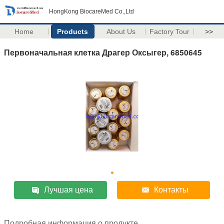
HongKong BiocareMed Co.,Ltd
Home
Products
About Us
Factory Tour
>>
Первоначальная клетка Драгер Оксыгер, 6850645
Лучшая цена
Контакты
Подробная информация о продукте