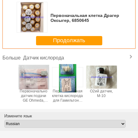
Первоначальная клетка Драгер
Оксыгер, 6850645
Продолжать
Датчик кислорода
Больше
чальный
Первоначально
Первоначальная
О2ий датчик,
Первонач
 подачи
датчик подачи
клетка кислорода
М-10
датчик 
юпорта,
GE Ohmeda,
для Гамильтона,
спиро
60
1503-3856-000
396200
Драгер М
датчик 
вентил
Измените язык