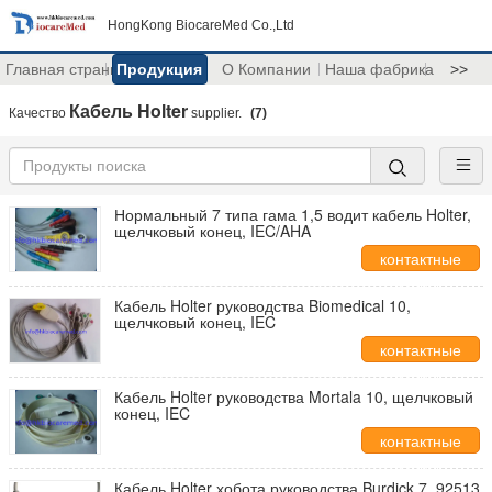
HongKong BiocareMed Co.,Ltd
Главная страница
Продукция
О Компании
Наша фабрика
>>
Кабель Holter
Качество
supplier.
(7)
Нормальный 7 типа гама 1,5 водит кабель Holter,
щелчковый конец, IEC/AHA
контактные
данные
Кабель Holter руководства Biomedical 10,
щелчковый конец, IEC
контактные
данные
Кабель Holter руководства Mortala 10, щелчковый
конец, IEC
контактные
данные
Кабель Holter хобота руководства Burdick 7, 92513