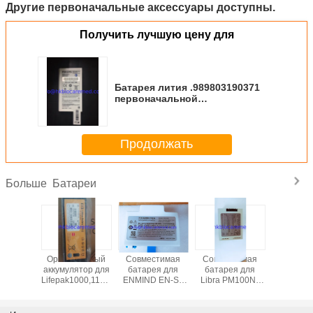
Другие первоначальные аксессуары доступны.
Получить лучшую цену для
Батарея лития .989803190371
первоначальной
дефибрилляции DFM100
совершенно новая
Продолжать
Батареи
Больше
альный
Оригинальный
Совместимая
Совместимая
Оригина
ятор 12
аккумулятор для
батарея для
батарея для
аккуму
 мАч для
Lifepak1000,11141-
ENMIND EN-S7
Libra PM100N ,
Mindray
ллятора
000156, 12В,
DC203, 11.1V,
M-BPL- 1(22)
L123S002
Control,
4,5Ач
2600mAh
В, 4500
 Lifepak
49,95 