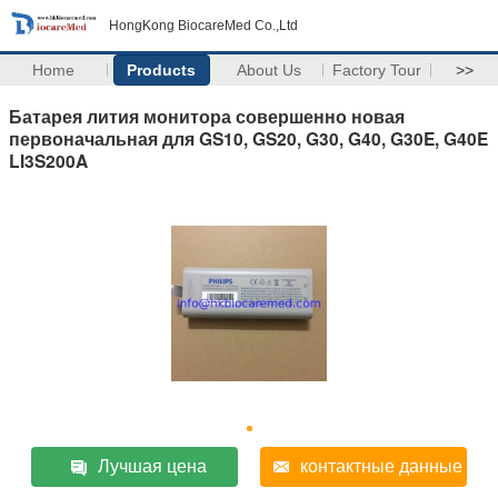
HongKong BiocareMed Co.,Ltd
Home
Products
About Us
Factory Tour
>>
Батарея лития монитора совершенно новая
первоначальная для GS10, GS20, G30, G40, G30E, G40E
LI3S200A
Лучшая цена
контактные данные