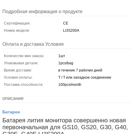
Подробная информация о продукте
Сертификация:
CE
Номер модели:
Li3S200A
Оплата и доставка Условия
Количество мин заказа:
1шт
Упаковывая детали:
1pcs/bag
Время доставки:
в течение 7 рабочих дней
Условия оплаты:
T / T или западное соединение
Поставка способности:
100pcs/month
описание
Батареи
Батарея лития монитора совершенно новая
первоначальная для GS10, GS20, G30, G40,
G30E, G40E LI3S200A