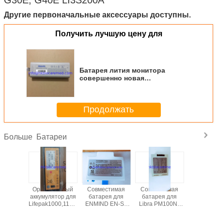
Другие первоначальные аксессуары доступны.
Получить лучшую цену для
Батарея лития монитора
совершенно новая
первоначальная для GS10,
GS20, G30, G40, G30E, G40E
LI3S200A
Продолжать
Батареи
Больше
альный
Оригинальный
Совместимая
Совместимая
Оригина
ятор 12
аккумулятор для
батарея для
батарея для
аккуму
 мАч для
Lifepak1000,11141-
ENMIND EN-S7
Libra PM100N ,
Mindray
ллятора
000156, 12В,
DC203, 11.1V,
M-BPL- 1(22)
L123S002