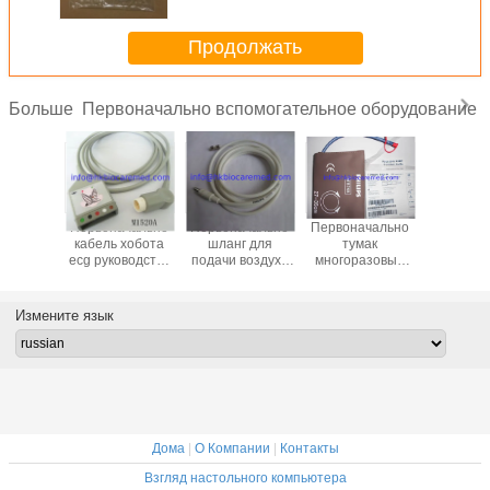
Продолжать
Первоначально вспомогательное оборудование
Больше
ачально
Первоначально
Первоначально
Первоначально
Первона
leadwire
кабель хобота
шланг для
тумак
кабель le
оводства
ecg руководства
подачи воздуха
многоразовый
ecg руко
625A,
5, M1520A
многоразовый
NIBP, M1574A,
3, M16
ковый
NIBP, M1599B
27-35CM
щелчк
, AHA
конец,
Измените язык
Дома
|
О Компании
|
Контакты
Взгляд настольного компьютера