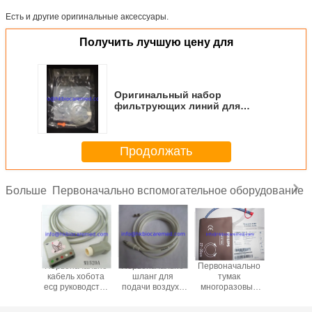
Есть и другие оригинальные аксессуары.
Получить лучшую цену для
Оригинальный набор
фильтрующих линий для
взрослых и детей, M1920A
Продолжать
Первоначально вспомогательное оборудование
Больше
ачально
Первоначально
Первоначально
Первоначально
Первона
leadwire
кабель хобота
шланг для
тумак
кабель le
оводства
ecg руководства
подачи воздуха
многоразовый
ecg руко
625A,
5, M1520A
многоразовый
NIBP, M1574A,
3, M16
ковый
NIBP, M1599B
27-35CM
щелчк