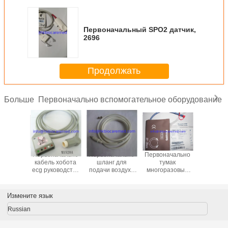
Первоначальный SPO2 датчик,
2696
Продолжать
Первоначально вспомогательное оборудование
Больше
ачально
Первоначально
Первоначально
Первоначально
Первона
leadwire
кабель хобота
шланг для
тумак
кабель le
оводства
ecg руководства
подачи воздуха
многоразовый
ecg руко
625A,
5, M1520A
многоразовый
NIBP, M1574A,
3, M16
ковый
NIBP, M1599B
27-35CM
щелчк
, AHA
конец,
Измените язык
Russian