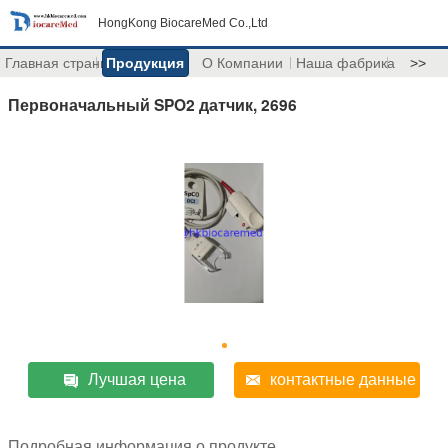
HongKong BiocareMed Co.,Ltd
Главная страница
Продукция
О Компании
Наша фабрика
>>
Первоначальный SPO2 датчик, 2696
Лучшая цена
контактные данные
Подробная информация о продукте