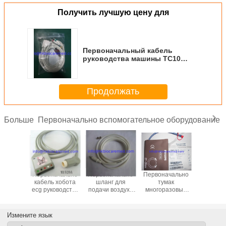
Получить лучшую цену для
Первоначальный кабель
руководства машины TC10
ECG, AHA, 989803184931
Продолжать
Первоначально вспомогательное оборудование
Больше
ачально
Первоначально
Первоначально
Первоначально
Первона
leadwire
кабель хобота
шланг для
тумак
кабель le
оводства
ecg руководства
подачи воздуха
многоразовый
ecg руко
625A,
5, M1520A
многоразовый
NIBP, M1574A,
3, M16
ковый
NIBP, M1599B
27-35CM
щелчк
, AHA
конец,
Измените язык