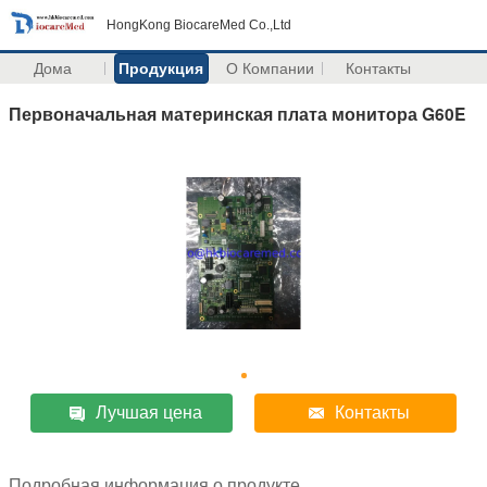
HongKong BiocareMed Co.,Ltd
Дома
Продукция
О Компании
Контакты
Первоначальная материнская плата монитора G60E
Лучшая цена
Контакты
Подробная информация о продукте