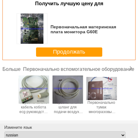
Получить лучшую цену для
Первоначальная материнская
плата монитора G60E
Продолжать
Первоначально вспомогательное оборудование
Больше
ачально
Первоначально
Первоначально
Первоначально
Первона
leadwire
кабель хобота
шланг для
тумак
кабель le
оводства
ecg руководства
подачи воздуха
многоразовый
ecg руко
625A,
5, M1520A
многоразовый
NIBP, M1574A,
3, M16
ковый
NIBP, M1599B
27-35CM
щелчк
, AHA
конец,
Измените язык