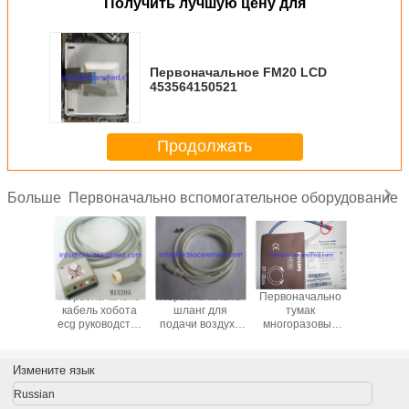
Получить лучшую цену для
Первоначальное FM20 LCD
453564150521
Продолжать
Первоначально вспомогательное оборудование
Больше
ачально
Первоначально
Первоначально
Первоначально
Первона
leadwire
кабель хобота
шланг для
тумак
кабель le
оводства
ecg руководства
подачи воздуха
многоразовый
ecg руко
625A,
5, M1520A
многоразовый
NIBP, M1574A,
3, M16
ковый
NIBP, M1599B
27-35CM
щелчк
, AHA
конец,
Измените язык
Russian