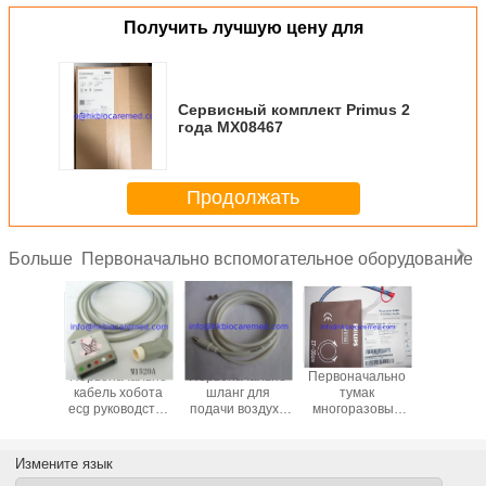
Получить лучшую цену для
Сервисный комплект Primus 2
года MX08467
Продолжать
Первоначально вспомогательное оборудование
Больше
ачально
Первоначально
Первоначально
Первоначально
Первона
leadwire
кабель хобота
шланг для
тумак
кабель le
оводства
ecg руководства
подачи воздуха
многоразовый
ecg руко
625A,
5, M1520A
многоразовый
NIBP, M1574A,
3, M16
ковый
NIBP, M1599B
27-35CM
щелчк
, AHA
конец,
Измените язык