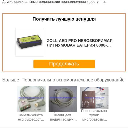
Другие оригинальные медицинские принадлежности доступны.
Получить лучшую цену для
ZOLL AED PRO НЕВОЗВОРИМАЯ
ЛИТИУМОВАЯ БАТЕРИЯ 8000-
0860-01
Продолжать
Первоначально вспомогательное оборудование
Больше
ачально
Первоначально
Первоначально
Первоначально
Первона
leadwire
кабель хобота
шланг для
тумак
кабель le
оводства
ecg руководства
подачи воздуха
многоразовый
ecg руко
625A,
5, M1520A
многоразовый
NIBP, M1574A,
3, M16
ковый
NIBP, M1599B
27-35CM
щелчк