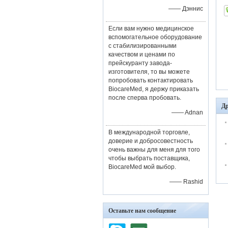
—— Дэннис
Если вам нужно медицинское
вспомогательное оборудование
с стабилизированными
качеством и ценами по
прейскуранту завода-
изготовителя, то вы можете
попробовать контактировать
BiocareMed, я держу приказать
после сперва пробовать.
Др
—— Adnan
В международной торговле,
доверие и добросовестность
очень важны для меня для того
чтобы выбрать поставщика,
BiocareMed мой выбор.
—— Rashid
Оставьте нам сообщение