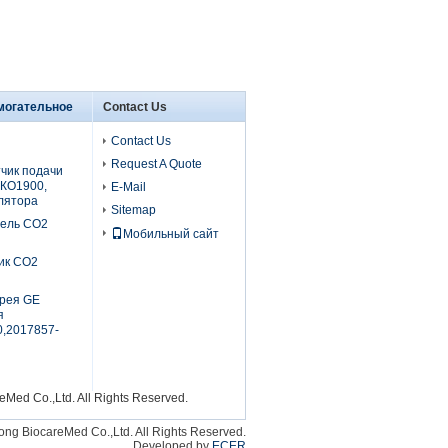
могательное
Contact Us
Contact Us
Request A Quote
чик подачи
КО1900,
E-Mail
лятора
Sitemap
бель СО2
Мобильный сайт
ик СО2
рея GE
я
,2017857-
Med Co.,Ltd. All Rights Reserved.
ng BiocareMed Co.,Ltd. All Rights Reserved.
Developed by
ECER