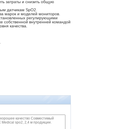
ить затраты и снизить общую
вым датчикам SpO2.
ва марок и моделей мониторов.
 установленных регулирующими
кже собственной внутренней командой
овня качества.
.