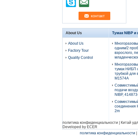
About Us
Тумак NIBP и
About Us
Многоразовы
одним/2 проб
Factory Tour
взрослого, п
младенческог
Quality Control
Многоразовы
тумак НИБП 
трубкой для 
М1574А
Совместимый
подачи возду
NIBP, 414873
Совместимы
соединения H
2m
политика конфиденциальности
|
Китай уд
Developed by
ECER
политика конфиденциальности
|