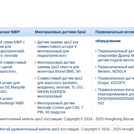
 шланг NIBP
Многоразовые датчики Spo2
Первоначально вспо
оборудование
й тумак NIBP с
Датчик зажима spo2 уха
ки для
совместимого штыря 9
едиатрический,
многоразовый для
Первоначальный дат
о, neonate
педиатрического
спиролифе Драгер М
датчик подачи венти
й совместимый
Многоразовый датчик
с одной
зажима spo2 перста для
Первоначальный ка
взрослого,
монитора Bionet BM5, 3m
Филипс, М2501А
Совместимый датчик spo2
Первоначально датч
 шланг для
для взрослого /pediatric,
Drager, 4322975
ха GE Marqutte
младенец, neonate, TL-201
Первоначально бата
-001
NIHON KOHDEN
перезаряжаемые дл
многоразовый
й шланг
DASH3000/4000/5000
untleigh NIBP,
Многоразовый датчик
002
Neonate Comen для C60, 7
PIN, 40 градусов
линительный кабель spo2
поставщик. Copyright © 2016 - 2025 HongKong Biocare
Китай удлинительный кабель spo2
поставщик.
Copyright © 2016 - 2025 HongKo