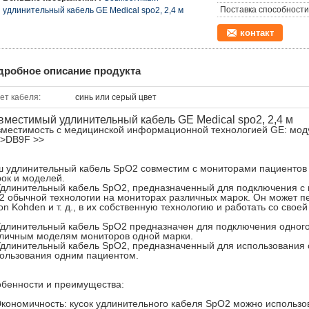
Поставка способности
удлинительный кабель GE Medical spo2, 2,4 м
контакт
дробное описание продукта
ет кабеля:
синь или серый цвет
вместимый удлинительный кабель GE Medical spo2, 2,4 м
местимость с медицинской информационной технологией GE: моду
>DB9F >>
 удлинительный кабель SpO2 совместим с мониторами пациентов
ок и моделей.
Удлинительный кабель SpO2, предназначенный для подключения с 
2 обычной технологии на мониторах различных марок. Он может пер
on Kohden и т. д., в их собственную технологию и работать со сво
Удлинительный кабель SpO2 предназначен для подключения одного 
личным моделям мониторов одной марки.
Удлинительный кабель SpO2, предназначенный для использования
ользования одним пациентом.
бенности и преимущества:
Экономичность: кусок удлинительного кабеля SpO2 можно использов