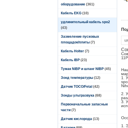
оборудование
(361)
Кабель EKG
(10)
удлинительный кабель spo2
(43)
По
Зазмеление пусковых
цв
площадок/плиты
(7)
Со
Кабель Holter
(7)
Сов
11P
Кабель IBP
(23)
Тумак NIBP и шланг NIBP
(45)
Наш
мар
1. 
Зонд температуры
(12)
spo
Nih
Датчик TOCO/Fetal
(42)
2. 
Зонды ультразвука
(68)
раз
3. 
Первоначальные запасные
исп
части
(7)
Осо
Датчик кислорода
(13)
1. 
Батареи
(69)