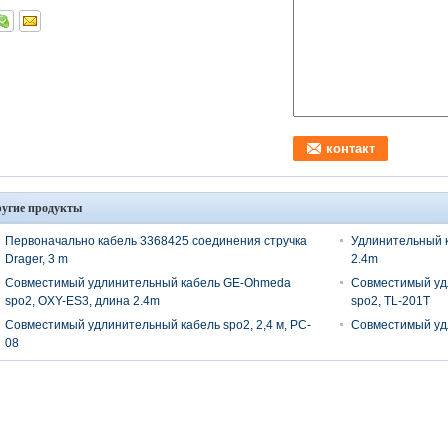
угие продукты
Первоначально кабель 3368425 соединения стручка
Удлинительный к
Drager, 3 m
2.4m
Совместимый удлинительный кабель GE-Ohmeda
Совместимый уд
spo2, OXY-ES3, длина 2.4m
spo2, TL-201T
Совместимый удлинительный кабель spo2, 2,4 м, PC-
Совместимый удл
08