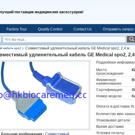
лучший поставщик медицинских аксессуаров!
Factory Tour
Quality Control
Contact Us
Отправить запрос
Совместимый удлинительный кабель GE Medical spo2, 2,4 м
й кабель spo2
вместимый удлинительный кабель GE Medical spo2, 2,4
Подробная информаци
Место
К
происхождения:
Фирменное
B
наименование:
Сертификация:
G
Номер модели:
К
Оплата и доставка У
Количество мин заказа
Упаковывая детали:
Время доставки:
Условия оплаты:
Большие изображения :
Совместимый