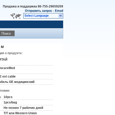
Продажа и поддержка
86-755-29659209
Отправить запрос
-
Email
Select Language
Поиск
 м
я о продукте:
ИТАЙ
iocareMed
E ext cable
абель GE медицинский
словия:
:
10pcs
1pcs/bag
Не познее 7 рабочих дней
T/T или Western Union