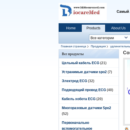
Самый 
Home
Products
About Us
Главная страница
Продукция
удлинительны
Со
Все продукты
Цельный кабель ECG
(21)
Устранимые датчики spo2
(7)
Электрод ECG
(32)
Подводящий провод ECG
(40)
Кабель хобота ECG
(20)
Многоразовые датчики Spo2
(52)
Первоначально
вспомогательное