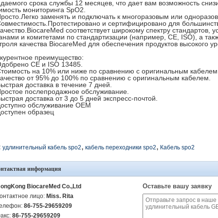
даемого срока службы 12 месяцев, что дает вам возможность сниз
имость мониторинга SpO2.
Просто.Легко заменять и подключать к многоразовым или одноразо
Совместимость.Протестировано и сертифицировано для большинст
Качество.BiocareMed соответствует широкому спектру стандартов,
анами и комитетами по стандартизации (например, CE, ISO), а та
троля качества BiocareMed для обеспечения продуктов высокого ур
курентное преимущество:
Одобрено CE и ISO 13485.
Стоимость на 10% или ниже по сравнению с оригинальным кабелем
Качество от 95% до 100% по сравнению с оригинальным кабелем.
Быстрая доставка в течение 7 дней.
Простое послепродажное обслуживание.
Быстрая доставка от 3 до 5 дней экспресс-почтой.
Доступно обслуживание OEM
Доступен образец
,
,
:
удлинительный кабель spo2
кабель переходники spo2
Кабель spo2
онтактная информация
Оставьте вашу заявку
ongKong BiocareMed Co.,Ltd
онтактное лицо:
Miss. Rita
елефон:
86-755-29659209
акс:
86-755-29659209