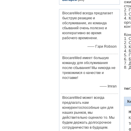
ожи
сто
2. 
BiocareMed всегда предлагает
3. 
4. 
быструю реакцию и
орг
обслуживание, их команда
кон
сбываний очень полезно и
кооперативно во время
Кон
рабочего временени.
1. 
2. 
—— Гэри Robson
3. 
4. 
5. 
BiocareMed имеет большую
6. 
команду для обслуживания
7. 
8. 
после-сбывания! Мы никогда не
тревожимся о качестве и
поставке!
—— Imran
тег
BiocareMed может всегда
К
предлагать нам
конкурентоспособные цен для
H
наших рынков, мы
действительно оценило то. Мы
К
будем держать долгосрочное
Т
сотрудничество в будущем.
Ф