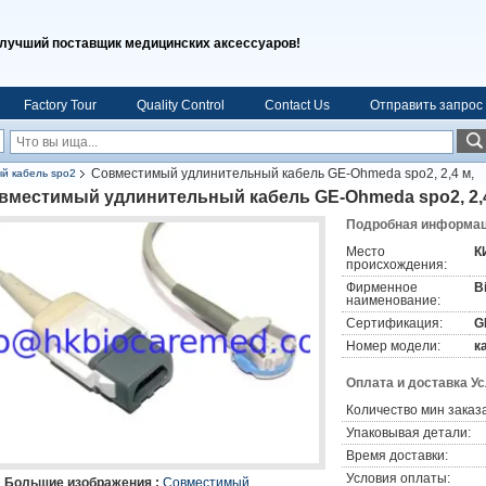
лучший поставщик медицинских аксессуаров!
Factory Tour
Quality Control
Contact Us
Отправить запрос
Совместимый удлинительный кабель GE-Ohmeda spo2, 2,4 м,
й кабель spo2
вместимый удлинительный кабель GE-Ohmeda spo2, 2,4
Подробная информаци
Место
К
происхождения:
Фирменное
B
наименование:
Сертификация:
G
Номер модели:
к
Оплата и доставка У
Количество мин заказа
Упаковывая детали:
Время доставки:
Условия оплаты:
Большие изображения :
Совместимый