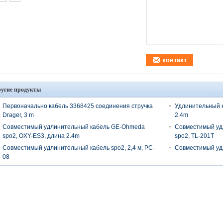
угие продукты
Первоначально кабель 3368425 соединения стручка
Удлинительный к
Drager, 3 m
2.4m
Совместимый удлинительный кабель GE-Ohmeda
Совместимый уд
spo2, OXY-ES3, длина 2.4m
spo2, TL-201T
Совместимый удлинительный кабель spo2, 2,4 м, PC-
Совместимый удл
08