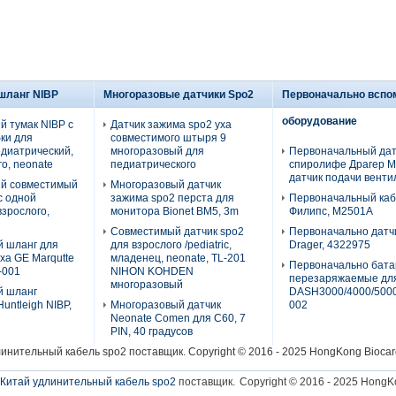
 шланг NIBP
Многоразовые датчики Spo2
Первоначально вспо
оборудование
й тумак NIBP с
Датчик зажима spo2 уха
ки для
совместимого штыря 9
едиатрический,
многоразовый для
Первоначальный дат
о, neonate
педиатрического
спиролифе Драгер М
датчик подачи венти
й совместимый
Многоразовый датчик
с одной
зажима spo2 перста для
Первоначальный ка
взрослого,
монитора Bionet BM5, 3m
Филипс, М2501А
Совместимый датчик spo2
Первоначально датч
 шланг для
для взрослого /pediatric,
Drager, 4322975
ха GE Marqutte
младенец, neonate, TL-201
Первоначально бата
-001
NIHON KOHDEN
перезаряжаемые дл
многоразовый
й шланг
DASH3000/4000/5000
untleigh NIBP,
Многоразовый датчик
002
Neonate Comen для C60, 7
PIN, 40 градусов
линительный кабель spo2
поставщик. Copyright © 2016 - 2025 HongKong Biocare
Китай удлинительный кабель spo2
поставщик.
Copyright © 2016 - 2025 HongKo