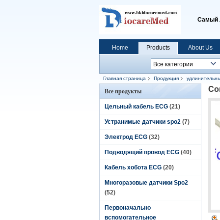
Самый 
Home
Products
About Us
Главная страница
Продукция
удлинительны
Со
Все продукты
Цельный кабель ECG
(21)
Устранимые датчики spo2
(7)
Электрод ECG
(32)
Подводящий провод ECG
(40)
Кабель хобота ECG
(20)
Многоразовые датчики Spo2
(52)
Первоначально
вспомогательное