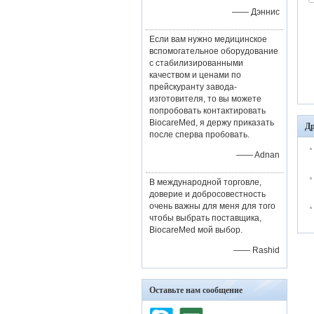
—— Дэннис
Если вам нужно медицинское
вспомогательное оборудование
с стабилизированными
качеством и ценами по
прейскуранту завода-
изготовителя, то вы можете
попробовать контактировать
BiocareMed, я держу приказать
Др
после сперва пробовать.
—— Adnan
В международной торговле,
доверие и добросовестность
очень важны для меня для того
чтобы выбрать поставщика,
BiocareMed мой выбор.
—— Rashid
Оставьте нам сообщение