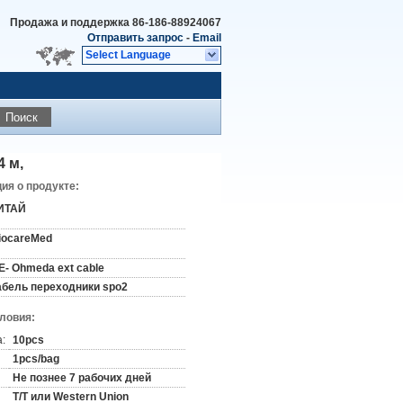
Продажа и поддержка
86-186-88924067
Отправить запрос
-
Email
Select Language
Поиск
 м,
я о продукте:
ИТАЙ
iocareMed
E- Ohmeda ext cable
абель переходники spo2
словия:
:
10pcs
1pcs/bag
Не познее 7 рабочих дней
T/T или Western Union