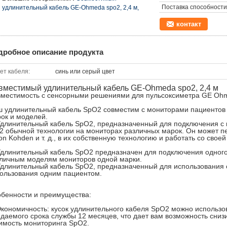
Поставка способности
удлинительный кабель GE-Ohmeda spo2, 2,4 м,
контакт
дробное описание продукта
ет кабеля:
синь или серый цвет
вместимый удлинительный кабель GE-Ohmeda spo2, 2,4 м
местимость с сенсорными решениями для пульсоксиметра GE Ohm
 удлинительный кабель SpO2 совместим с мониторами пациентов
ок и моделей.
Удлинительный кабель SpO2, предназначенный для подключения с 
2 обычной технологии на мониторах различных марок. Он может пер
on Kohden и т. д., в их собственную технологию и работать со сво
Удлинительный кабель SpO2 предназначен для подключения одного 
личным моделям мониторов одной марки.
Удлинительный кабель SpO2, предназначенный для использования
ользования одним пациентом.
бенности и преимущества:
Экономичность: кусок удлинительного кабеля SpO2 можно использов
даемого срока службы 12 месяцев, что дает вам возможность сниз
имость мониторинга SpO2.