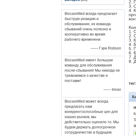
2. 
3. 
4. 
BiocareMed всегда предлагает
орг
кон
быструю реакцию и
обслуживание, их команда
Кон
сбываний очень полезно и
1. 
кооперативно во время
2. 
рабочего временени.
3. 
4. 
—— Гэри Robson
5. 
6. 
7. 
BiocareMed имеет большую
8. 
команду для обслуживания
после-сбывания! Мы никогда не
тревожимся о качестве и
поставке!
тег
—— Imran
К
BiocareMed может всегда
предлагать нам
H
конкурентоспособные цен для
К
наших рынков, мы
Т
действительно оценило то. Мы
Ф
будем держать долгосрочное
сотрудничество в будущем.