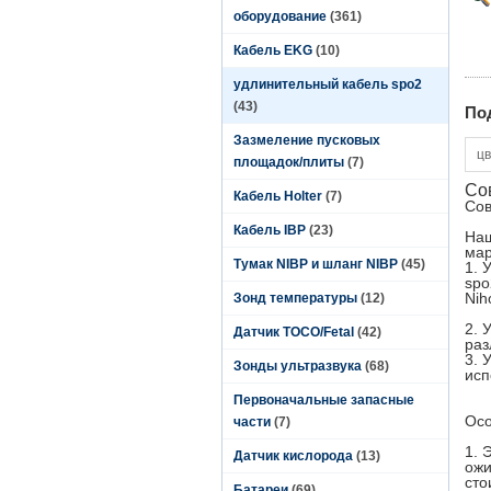
оборудование
(361)
Кабель EKG
(10)
удлинительный кабель spo2
(43)
По
Зазмеление пусковых
цв
площадок/плиты
(7)
Со
Кабель Holter
(7)
Сов
Кабель IBP
(23)
Наш
мар
Тумак NIBP и шланг NIBP
(45)
1. 
spo
Nih
Зонд температуры
(12)
2. 
Датчик TOCO/Fetal
(42)
раз
3. 
Зонды ультразвука
(68)
исп
Первоначальные запасные
Осо
части
(7)
1. 
Датчик кислорода
(13)
ожи
сто
Батареи
(69)