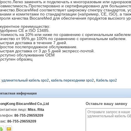
Просто.Легко заменять и подключать к многоразовым или одноразо
Совместимость.Протестировано и сертифицировано для большинст
Качество.BiocareMed соответствует широкому спектру стандартов,
анами и комитетами по стандартизации (например, CE, ISO), а та
троля качества BiocareMed для обеспечения продуктов высокого ур
курентное преимущество:
Одобрено CE и ISO 13485.
Стоимость на 10% или ниже по сравнению с оригинальным кабелем
Качество от 95% до 100% по сравнению с оригинальным кабелем.
Быстрая доставка в течение 7 дней.
Простое послепродажное обслуживание.
Быстрая доставка от 3 до 5 дней экспресс-почтой.
Доступно обслуживание OEM
Доступен образец
,
,
:
удлинительный кабель spo2
кабель переходники spo2
Кабель spo2
онтактная информация
Оставьте вашу заявку
ongKong BiocareMed Co.,Ltd
онтактное лицо:
Miss. Rita
елефон:
86-755-29659209
акс:
86-755-29659209