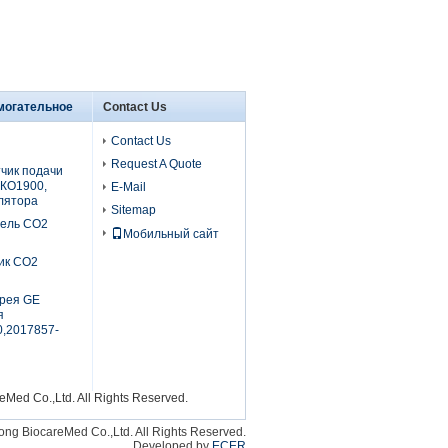
могательное
Contact Us
Contact Us
Request A Quote
чик подачи
КО1900,
E-Mail
лятора
Sitemap
бель СО2
Мобильный сайт
ик СО2
рея GE
я
,2017857-
Med Co.,Ltd. All Rights Reserved.
ng BiocareMed Co.,Ltd. All Rights Reserved.
Developed by
ECER