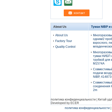
About Us
Тумак NIBP и
About Us
Многоразовы
одним/2 проб
Factory Tour
взрослого, п
младенческог
Quality Control
Многоразовы
тумак НИБП 
трубкой для 
М1574А
Совместимый
подачи возду
NIBP, 414873
Совместимы
соединения H
2m
политика конфиденциальности
|
Китай уд
Developed by
ECER
политика конфиденциальности
|