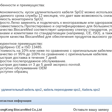
бенности и преимущества:
Экономичность: кусок удлинительного кабеля SpO2 можно использов
даемого срока службы 12 месяцев, что дает вам возможность сниз
имость мониторинга SpO2.
Просто.Легко заменять и подключать к многоразовым или одноразо
Совместимость.Протестировано и сертифицировано для большинст
Качество.BiocareMed соответствует широкому спектру стандартов,
анами и комитетами по стандартизации (например, CE, ISO), а та
троля качества BiocareMed для обеспечения продуктов высокого ур
курентное преимущество:
Одобрено CE и ISO 13485.
Стоимость на 10% или ниже по сравнению с оригинальным кабелем
Качество от 95% до 100% по сравнению с оригинальным кабелем.
Быстрая доставка в течение 7 дней.
Простое послепродажное обслуживание.
Быстрая доставка от 3 до 5 дней экспресс-почтой.
Доступно обслуживание OEM
Доступен образец
,
,
:
удлинительный кабель spo2
кабель переходники spo2
Кабель spo2
онтактная информация
Оставьте вашу заявку
ongKong BiocareMed Co.,Ltd