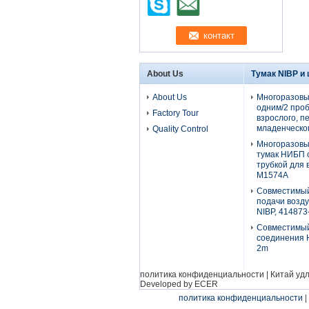
About Us
Тумак NIBP и
About Us
Многоразовы
одним/2 проб
Factory Tour
взрослого, п
младенческог
Quality Control
Многоразовы
тумак НИБП 
трубкой для 
М1574А
Совместимый
подачи возду
NIBP, 414873
Совместимы
соединения H
2m
политика конфиденциальности
|
Китай уд
Developed by
ECER
политика конфиденциальности
|