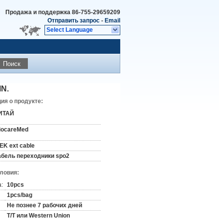
Продажа и поддержка
86-755-29659209
Отправить запрос
-
Email
Select Language
Поиск
IN.
я о продукте:
ИТАЙ
iocareMed
EK ext cable
абель переходники spo2
словия:
:
10pcs
1pcs/bag
Не познее 7 рабочих дней
T/T или Western Union