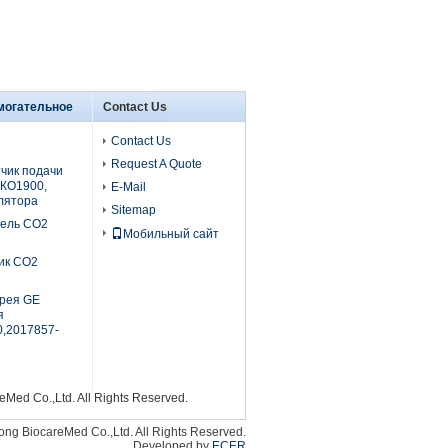
могательное
Contact Us
Contact Us
Request A Quote
чик подачи
КО1900,
E-Mail
лятора
Sitemap
бель СО2
Мобильный сайт
ик СО2
рея GE
я
,2017857-
Med Co.,Ltd. All Rights Reserved.
ng BiocareMed Co.,Ltd. All Rights Reserved.
Developed by
ECER