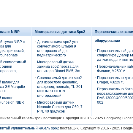
 шланг NIBP
Многоразовые датчики Spo2
Первоначально вспо
оборудование
й тумак NIBP с
Датчик зажима spo2 уха
ки для
совместимого штыря 9
едиатрический,
многоразовый для
Первоначальный дат
о, neonate
педиатрического
спиролифе Драгер М
датчик подачи венти
й совместимый
Многоразовый датчик
с одной
зажима spo2 перста для
Первоначальный ка
взрослого,
монитора Bionet BM5, 3m
Филипс, М2501А
Совместимый датчик spo2
Первоначально датч
 шланг для
для взрослого /pediatric,
Drager, 4322975
ха GE Marqutte
младенец, neonate, TL-201
Первоначально бата
-001
NIHON KOHDEN
перезаряжаемые дл
многоразовый
й шланг
DASH3000/4000/5000
untleigh NIBP,
Многоразовый датчик
002
Neonate Comen для C60, 7
PIN, 40 градусов
линительный кабель spo2
поставщик. Copyright © 2016 - 2025 HongKong Biocare
Китай удлинительный кабель spo2
поставщик.
Copyright © 2016 - 2025 HongKo