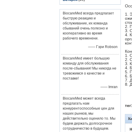
Осо
BiocareMed всегда предлагает
1. 
ожи
быструю реакцию и
сто
обслуживание, их команда
2. 
сбываний очень полезно и
3. 
кооперативно во время
4. 
рабочего временени.
орг
кон
—— Гэри Robson
Кон
1. 
BiocareMed имеет большую
2. 
команду для обслуживания
3. 
4. 
после-сбывания! Мы никогда не
5. 
тревожимся о качестве и
6. 
поставке!
7. 
8. 
—— Imran
BiocareMed может всегда
предлагать нам
тег
конкурентоспособные цен для
наших рынков, мы
действительно оценило то. Мы
К
будем держать долгосрочное
сотрудничество в будущем.
H