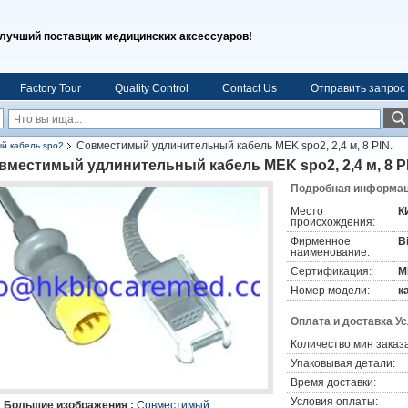
лучший поставщик медицинских аксессуаров!
Factory Tour
Quality Control
Contact Us
Отправить запрос
Совместимый удлинительный кабель MEK spo2, 2,4 м, 8 PIN.
й кабель spo2
вместимый удлинительный кабель MEK spo2, 2,4 м, 8 P
Подробная информаци
Место
К
происхождения:
Фирменное
B
наименование:
Сертификация:
M
Номер модели:
к
Оплата и доставка У
Количество мин заказа
Упаковывая детали:
Время доставки:
Условия оплаты:
Большие изображения :
Совместимый