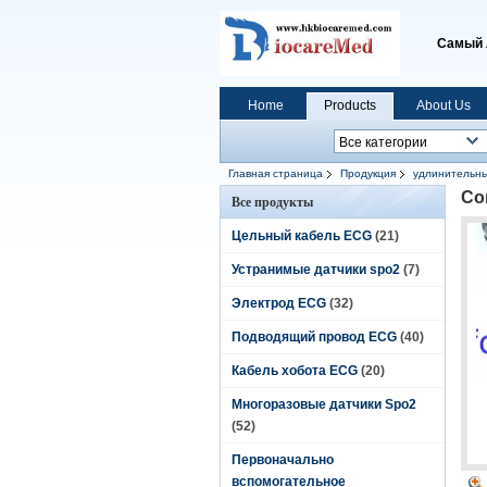
Самый 
Home
Products
About Us
Главная страница
Продукция
удлинительны
Со
Все продукты
Цельный кабель ECG
(21)
Устранимые датчики spo2
(7)
Электрод ECG
(32)
Подводящий провод ECG
(40)
Кабель хобота ECG
(20)
Многоразовые датчики Spo2
(52)
Первоначально
вспомогательное