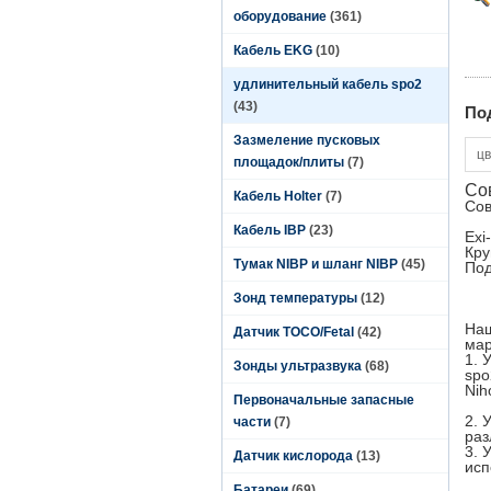
оборудование
(361)
Кабель EKG
(10)
удлинительный кабель spo2
(43)
По
Зазмеление пусковых
цв
площадок/плиты
(7)
Со
Кабель Holter
(7)
Сов
Кабель IBP
(23)
Exi
Кру
Тумак NIBP и шланг NIBP
(45)
Под
Зонд температуры
(12)
Наш
Датчик TOCO/Fetal
(42)
мар
1. 
Зонды ультразвука
(68)
spo
Nih
Первоначальные запасные
2. 
части
(7)
раз
3. 
Датчик кислорода
(13)
исп
Батареи
(69)