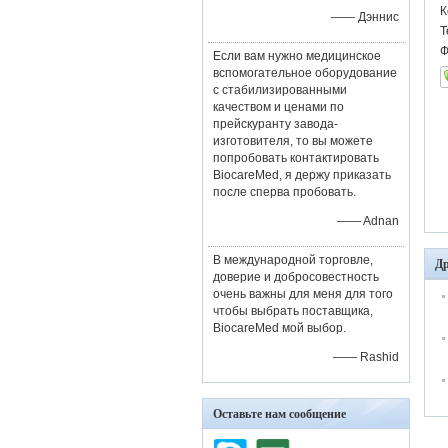
К
—— Дэннис
Т
Ф
Если вам нужно медицинское
вспомогательное оборудование
с стабилизированными
качеством и ценами по
прейскуранту завода-
изготовителя, то вы можете
попробовать контактировать
BiocareMed, я держу приказать
после сперва пробовать.
—— Adnan
В международной торговле,
Др
доверие и добросовестность
очень важны для меня для того
чтобы выбрать поставщика,
BiocareMed мой выбор.
—— Rashid
Оставьте нам сообщение