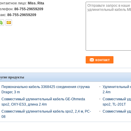
онтактное лицо:
Miss. Rita
елефон:
86-755-29659209
акс:
86-755-29659209
угие продукты
Первоначально кабель 3368425 соединения стручка
Удлинительный к
Drager, 3 m
2.4m
Совместимый удлинительный кабель GE-Ohmeda
Совместимый уд
spo2, OXY-ES3, длина 2.4m
spo2, TL-201T
Совместимый удлинительный кабель spo2, 2,4 м, PC-
Совместимый удл
08