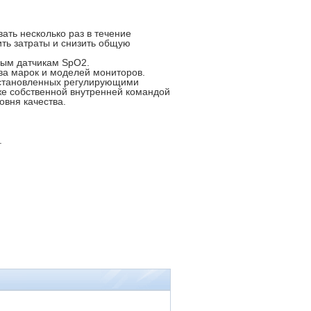
ать несколько раз в течение
ить затраты и снизить общую
вым датчикам SpO2.
ва марок и моделей мониторов.
 установленных регулирующими
кже собственной внутренней командой
овня качества.
.