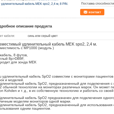
Поставка способности
удлинительный кабель MEK spo2, 2,4 м, 8 PIN.
контакт
дробное описание продукта
ет кабеля:
синь или серый цвет
вместимый удлинительный кабель MEK spo2, 2,4 м.
местимость с MP1000 (модуль )
-кабель, 8 футов,
глый 8p>DB9F,
ходит для зонда MEK
 удлинительный кабель SpO2 совместим с мониторами пациентов
ок и моделей.
Удлинительный кабель SpO2, предназначенный для подключения с 
2 обычной технологии на мониторах различных марок. Он может пер
on Kohden и т. д., в их собственную технологию и работать со сво
Удлинительный кабель SpO2 предназначен для подключения одного 
личным моделям мониторов одной марки.
Удлинительный кабель SpO2, предназначенный для использования
ользования одним пациентом.