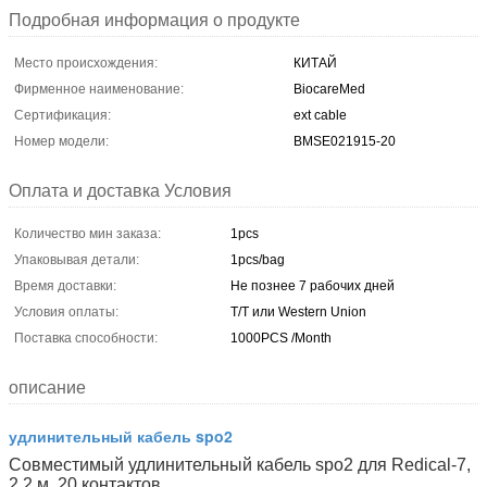
Подробная информация о продукте
Место происхождения:
КИТАЙ
Фирменное наименование:
BiocareMed
Сертификация:
ext cable
Номер модели:
BMSE021915-20
Оплата и доставка Условия
Количество мин заказа:
1pcs
Упаковывая детали:
1pcs/bag
Время доставки:
Не познее 7 рабочих дней
Условия оплаты:
T/T или Western Union
Поставка способности:
1000PCS /Month
описание
удлинительный кабель spo2
Совместимый удлинительный кабель spo2 для Redical-7,
2,2 м, 20 контактов