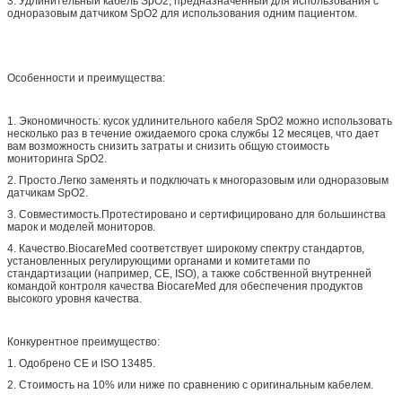
3. Удлинительный кабель SpO2, предназначенный для использования с
одноразовым датчиком SpO2 для использования одним пациентом.
Особенности и преимущества:
1. Экономичность: кусок удлинительного кабеля SpO2 можно использовать
несколько раз в течение ожидаемого срока службы 12 месяцев, что дает
вам возможность снизить затраты и снизить общую стоимость
мониторинга SpO2.
2. Просто.Легко заменять и подключать к многоразовым или одноразовым
датчикам SpO2.
3. Совместимость.Протестировано и сертифицировано для большинства
марок и моделей мониторов.
4. Качество.BiocareMed соответствует широкому спектру стандартов,
установленных регулирующими органами и комитетами по
стандартизации (например, CE, ISO), а также собственной внутренней
командой контроля качества BiocareMed для обеспечения продуктов
высокого уровня качества.
Конкурентное преимущество:
1. Одобрено CE и ISO 13485.
2. Стоимость на 10% или ниже по сравнению с оригинальным кабелем.