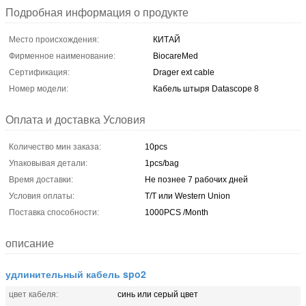
Подробная информация о продукте
Место происхождения:
КИТАЙ
Фирменное наименование:
BiocareMed
Сертификация:
Drager ext cable
Номер модели:
Кабель штыря Datascope 8
Оплата и доставка Условия
Количество мин заказа:
10pcs
Упаковывая детали:
1pcs/bag
Время доставки:
Не познее 7 рабочих дней
Условия оплаты:
T/T или Western Union
Поставка способности:
1000PCS /Month
описание
удлинительный кабель spo2
цвет кабеля:
синь или серый цвет