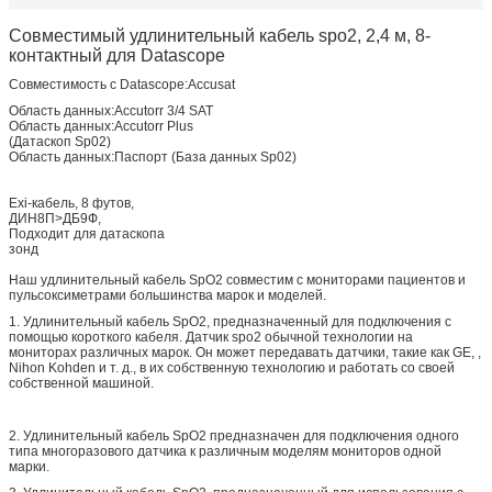
Совместимый удлинительный кабель spo2, 2,4 м, 8-
контактный для Datascope
Совместимость с Datascope:Accusat
Область данных:Accutorr 3/4 SAT
Область данных:Accutorr Plus
(Датаскоп Sp02)
Область данных:Паспорт (База данных Sp02)
Exi-кабель, 8 футов,
ДИН8П>ДБ9Ф,
Подходит для датаскопа
зонд
Наш удлинительный кабель SpO2 совместим с мониторами пациентов и
пульсоксиметрами большинства марок и моделей.
1. Удлинительный кабель SpO2, предназначенный для подключения с
помощью короткого кабеля. Датчик spo2 обычной технологии на
мониторах различных марок. Он может передавать датчики, такие как GE, ,
Nihon Kohden и т. д., в их собственную технологию и работать со своей
собственной машиной.
2. Удлинительный кабель SpO2 предназначен для подключения одного
типа многоразового датчика к различным моделям мониторов одной
марки.