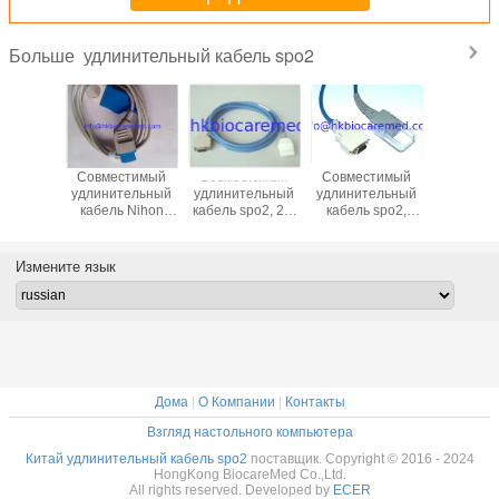
удлинительный кабель spo2
Больше
стимый
Совместимый
Совместимый
Совместимый
Первона
тельный
удлинительный
удлинительный
удлинительный
кабель 3
ь GE-
кабель Nihon
кабель spo2, 2,4
кабель spo2,
соедин
 spo2,
Kohden spo2, TL-
м, PC-08
2,4m,
стручка Dr
, длина
201T
m
4m
Измените язык
Дома
|
О Компании
|
Контакты
Взгляд настольного компьютера
Китай удлинительный кабель spo2
поставщик. Copyright © 2016 - 2024
HongKong BiocareMed Co.,Ltd.
All rights reserved. Developed by
ECER