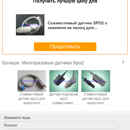
Получить лучшую цену для
Совместимый датчик SPO2 с
зажимом на палец для
взрослых, 1 м, 11 контактов,
для Redical -7
Продолжать
Многоразовые датчики Spo2
Больше
стимый
Совместимый
Датчик подсказки
Совместимый
Многора
одсказки
датчик spo2 для
spo2
датчик spo2 для
датчик 
NIHON
взрослого
совместимого
взрослого
spo2 neon
DEN
/pediatric,
Datex
/pediatric,
Nihon Ko
азовый
младенец,
многоразовый
младенец,
1m, TL
й для
neonate, TL-201
мягкий для
neonate, кабель
Измените язык
слого
NIHON KOHDEN
взрослого,
Ohmeda
многоразовый
кабеля 3M
многоразовый
Russian
3M