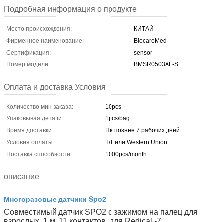
Подробная информация о продукте
Место происхождения:
КИТАЙ
Фирменное наименование:
BiocareMed
Сертификация:
sensor
Номер модели:
BMSR0503AF-S
Оплата и доставка Условия
Количество мин заказа:
10pcs
Упаковывая детали:
1pcs/bag
Время доставки:
Не познее 7 рабочих дней
Условия оплаты:
T/T или Western Union
Поставка способности:
1000pcs/month
описание
Многоразовые датчики Spo2
Совместимый датчик SPO2 с зажимом на палец для
взрослых, 1 м, 11 контактов, для Redical -7