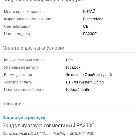
Место происхождения:
КИТАЙ
Фирменное наименование:
BiocareMed
Сертификация:
CE
Номер модели:
PA230E
Оплата и доставка Условия
Количество мин заказа:
1pcs
Упаковывая детали:
1pcs/box
Время доставки:
Не познее 7 рабочих дней
Условия оплаты:
T/T или Western Union
Поставка способности:
100pcs/month
описание
Зонды ультразвука
Зонд ультразвука совместимый PA230E
Совместимый с DU3/4/Caris Plus/My Lab15/20/25/30