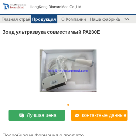
HongKong BiocareMed Co.,Ltd
Главная страница
Продукция
О Компании
Наша фабрика
>>
Зонд ультразвука совместимый PA230E
Лучшая цена
контактные данные
Подробная информация о продукте