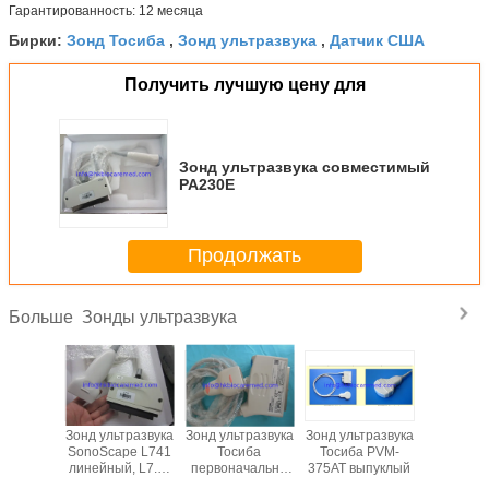
Гарантированность: 12 месяца
Зонд Тосиба
Зонд ультразвука
Датчик США
Бирки:
,
,
Получить лучшую цену для
Зонд ультразвука совместимый
PA230E
Продолжать
Зонды ультразвука
Больше
тразвука
Зонд ультразвука
Зонд ультразвука
Зонд ультразвука
Зонд ульт
иба
SonoScape L741
Тосиба
Тосиба PVM-
совмес
стимый
линейный, L7.5-
первоначально
375AT выпуклый
PA23
375MT
12840S
PLT-704AT