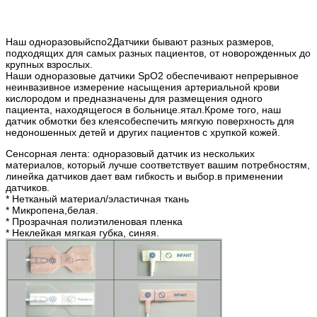
Наш одноразовый
спо2
Датчики бывают разных размеров,
подходящих для самых разных пациентов, от новорожденных до
крупных взрослых.
Наши одноразовые датчики SpO2 обеспечивают непрерывное
неинвазивное измерение насыщения артериальной крови
кислородом и предназначены для размещения одного
пациента, находящегося в больнице.
я
т
а
л.Кроме того, наш
датчик обмотки без клея
с
обеспечить мягкую поверхность для
недоношенных детей и других пациентов с хрупкой кожей.
Сенсорная лента: одноразовый датчик из нескольких
материалов, который лучше соответствует вашим потребностям,
линейка датчиков дает вам гибкость и выбор.
в применении
датчиков.
* Нетканый материал/эластичная ткань
* Микропена,белая.
* Прозрачная полиэтиленовая пленка
* Неклейкая мягкая губка, синяя.