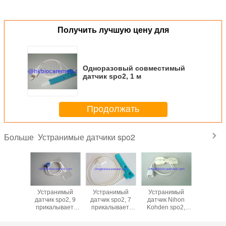
Получить лучшую цену для
Одноразовый совместимый
датчик spo2, 1 м
Продолжать
Устранимые датчики spo2
Больше
нимый
Устранимый
Устранимый
Устранимый
Первонач
 Ohmeda
датчик spo2, 9
датчик spo2, 7
датчик Nihon
датчик
, 1m
прикалывает,
прикалывает,
Kohden spo2,
M113
зонд
Non
штырь 9
устран