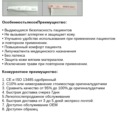
Особенность
песок
Преимущество:
• Выдающаяся безопасность пациентов
• Не вызывает аллергии и защищает кожу.
• Улучшено удобство использования при применении пациентом
и повторном применении.
• Повышенный комфорт пациента
• Липучка/лента медицинского назначения
• Без латекса
• Защита кожи мягким материалом.
• Исключение травм при повторном применении.
Конкурентное преимущество:
1. CE и ISO 13485.
одобренный
2. С
10% или ниже
сравнение стоимости
д
к оригиналу
датчики
3. Сравнить качество от 95% до 100%.
д
к оригиналу
датчики
4. Быстрая доставка с
через 7
дни
5.
Легко
послепродажное обслуживание
6. Быстрая доставка от 3 до 5 дней экспресс-почтой.
7. Доступно обслуживание OEM
8. Доступен образец