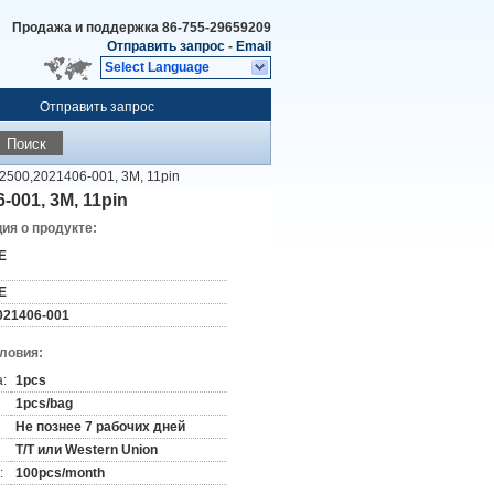
Продажа и поддержка
86-755-29659209
Отправить запрос
-
Email
Select Language
Отправить запрос
Поиск
500,2021406-001, 3M, 11pin
001, 3M, 11pin
я о продукте:
E
E
021406-001
словия:
:
1pcs
1pcs/bag
Не познее 7 рабочих дней
T/T или Western Union
:
100pcs/month