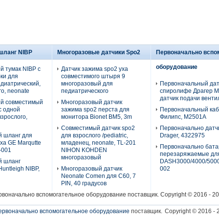
 шланг NIBP
Многоразовые датчики Spo2
Первоначально вспо
оборудование
й тумак NIBP с
Датчик зажима spo2 уха
ки для
совместимого штыря 9
едиатрический,
многоразовый для
Первоначальный дат
о, neonate
педиатрического
спиролифе Драгер М
датчик подачи венти
й совместимый
Многоразовый датчик
с одной
зажима spo2 перста для
Первоначальный ка
взрослого,
монитора Bionet BM5, 3m
Филипс, М2501А
Совместимый датчик spo2
Первоначально датч
 шланг для
для взрослого /pediatric,
Drager, 4322975
ха GE Marqutte
младенец, neonate, TL-201
Первоначально бата
-001
NIHON KOHDEN
перезаряжаемые дл
многоразовый
й шланг
DASH3000/4000/5000
untleigh NIBP,
Многоразовый датчик
002
Neonate Comen для C60, 7
PIN, 40 градусов
рвоначально вспомогательное оборудование
поставщик. Copyright © 2016 - 20
ервоначально вспомогательное оборудование
поставщик.
Copyright © 2016 - 