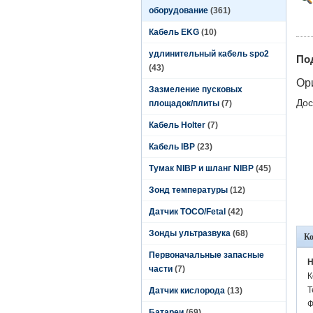
оборудование
(361)
Кабель EKG
(10)
удлинительный кабель spo2
По
(43)
Ор
Зазмеление пусковых
Дос
площадок/плиты
(7)
Кабель Holter
(7)
Кабель IBP
(23)
Тумак NIBP и шланг NIBP
(45)
Зонд температуры
(12)
Датчик TOCO/Fetal
(42)
Зонды ультразвука
(68)
К
Первоначальные запасные
H
части
(7)
К
Т
Датчик кислорода
(13)
Ф
Батареи
(69)