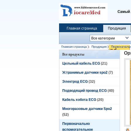
Самый 
Главная страница
Продукция
Главная страница
Продукция
Первоначальн
Ор
Все продукты
Цельный кабель ECG
(21)
Устранимые датчики spo2
(7)
Электрод ECG
(32)
Подводящий провод ECG
(40)
Кабель хобота ECG
(20)
Многоразовые датчики Spo2
(52)
Первоначально
вспомогательное