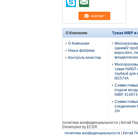
О Компании
Тумак NIBP и
О Компании
Многоразовы
одним/2 проб
Наша фабрика
взрослого, п
младенческог
Контроль качества
Многоразовы
тумак НИБП 
трубкой для 
М1574А
Совместимый
подачи возду
NIBP, 414873
Совместимы
соединения H
2m
политика конфиденциальности
|
Китай Пе
Developed by
ECER
политика конфиденциальности
|
Китай П