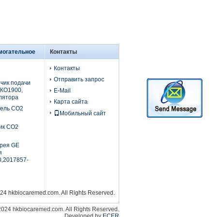
могательное
Контакты
Контакты
Отправить запрос
чик подачи
КО1900,
E-Mail
лятора
Карта сайта
бель СО2
Мобильный сайт
ик СО2
рея GE
я
,2017857-
24 hkbiocaremed.com. All Rights Reserved.
2024 hkbiocaremed.com. All Rights Reserved.
Developed by
ECER