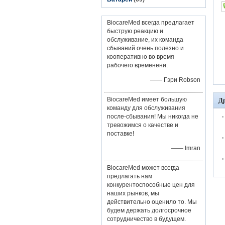
BiocareMed всегда предлагает
быструю реакцию и
обслуживание, их команда
сбываний очень полезно и
кооперативно во время
рабочего временени.
—— Гэри Robson
BiocareMed имеет большую
Др
команду для обслуживания
после-сбывания! Мы никогда не
тревожимся о качестве и
поставке!
—— Imran
BiocareMed может всегда
предлагать нам
конкурентоспособные цен для
наших рынков, мы
действительно оценило то. Мы
будем держать долгосрочное
сотрудничество в будущем.