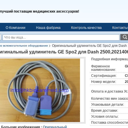
лучший поставщик медицинских аксессуаров!
О Компании
Наша фабрика
Контроль качества
Контакты
Оригинальный удлинитель GE Spo2 для Dash 2
о вспомогательное оборудование
игинальный удлинитель GE Spo2 для Dash 2500,2021406-
Подробная информаци
Фирменное
G
наименование:
Сертификация:
C
Номер модели:
2
Оплата и доставка У
Количество мин заказа
Упаковывая детали:
Время доставки:
Условия оплаты:
Поставка способности
Большие изображения :
Оригинальный