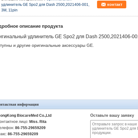
контакт
удлинитель GE Spo2 для Dash 2500,2021406-001,
3M, 11pin
дробное описание продукта
игинальный удлинитель GE Spo2 для Dash 2500,2021406-001
тупны и другие оригинальные аксессуары GE.
онтактная информация
Оставьте вашу заявку
ongKong BiocareMed Co.,Ltd
онтактное лицо:
Miss. Rita
елефон:
86-755-29659209
акс:
86-755-29659209