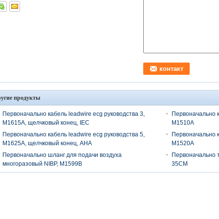
угие продукты
Первоначально кабель leadwire ecg руководства 3,
Первоначально к
M1615A, щелчковый конец, IEC
M1510A
Первоначально кабель leadwire ecg руководства 5,
Первоначально к
M1625A, щелчковый конец, AHA
M1520A
Первоначально шланг для подачи воздуха
Первоначально т
многоразовый NIBP, M1599B
35CM